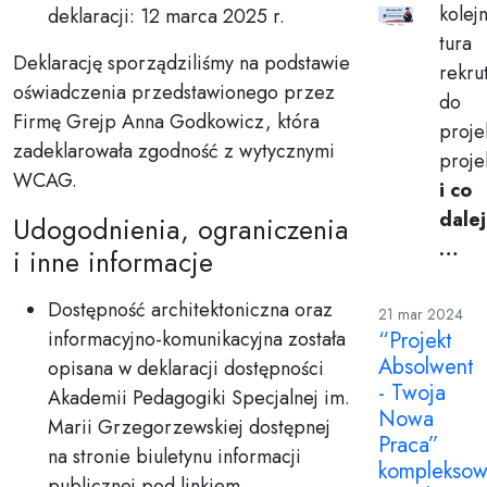
kolej
deklaracji: 12 marca 2025 r.
tura
Deklarację sporządziliśmy na podstawie
rekrut
oświadczenia przedstawionego przez
do
Firmę Grejp Anna Godkowicz, która
proje
zadeklarowała zgodność z wytycznymi
proje
WCAG.
i co
dale
Udogodnienia, ograniczenia
…
i inne informacje
Dostępność architektoniczna oraz
21 mar 2024
informacyjno-komunikacyjna została
“Projekt
Absolwent
opisana w deklaracji dostępności
- Twoja
Akademii Pedagogiki Specjalnej im.
Nowa
Marii Grzegorzewskiej dostępnej
Praca”
na stronie biuletynu informacji
komplekso
publicznej pod linkiem