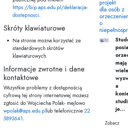
projekt
https://bip.aps.edu.pl/deklaracja-
dla osób z
dostepnosci
.
orzeczenie
o
Skróty klawiaturowe
niepełnosp
Stud
Na stronie można korzystać ze
posi
standardowych skrótów
orze
klawiaturowych.
mają
Informacje zwrotne i dane
wiel
kontaktowe
wyzw
a
Wszystkie problemy z dostępnością
koni
cyfrową tej strony internetowej możesz
stud
zgłosić do Wojciecha Polak- mejlowo
je…
wpolak@aps.edu.pl
lub telefonicznie
22
5893641
.
Zobacz